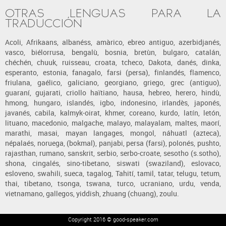
OTRAS LENGUAS PARA LA
TRADUCCIÓN
Acoli, Afrikaans, albanéss, amàrico, ebreo antiguo, azerbidjanés,
vasco, biélorrusa, bengalù, bosnia, bretùn, bulgaro, catalán,
chéchén, chuuk, ruisseau, croata, tcheco, Dakota, danés, dinka,
esperanto, estonia, fanagalo, farsi (persa), finlandés, flamenco,
friulana, gaélico, galiciano, georgiano, griego, grec (antiguo),
guaraní, gujarati, criollo haïtiano, hausa, hebreo, herero, hindù,
hmong, hungaro, islandés, igbo, indonesino, irlandès, japonés,
javanés, cabila, kalmyk-oirat, khmer, coreano, kurdo, latín, letón,
lituano, macedonio, malgache, malayo, malayalam, maltes, maorí,
marathi, masai, mayan langages, mongol, náhuatl (azteca),
népalaés, noruega, (bokmal), panjabi, persa (farsi), polonés, pushto,
rajasthan, rumano, sanskrit, serbio, serbo-croate, sesotho (s.sotho),
shona, cingalés, sino-tibetano, siswati (swaziland), eslovaco,
esloveno, swahili, sueca, tagalog, Tahití, tamil, tatar, telugu, tetum,
thai, tibetano, tsonga, tswana, turco, ucraniano, urdu, venda,
vietnamano, gallegos, yiddish, zhuang (chuang), zoulu.
Copyright 2016 © good-speaker.com